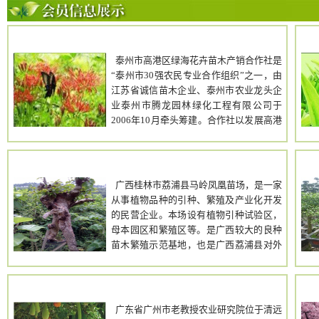
绿海花卉苗木
苏
泰州市高港区绿海花卉苗木产销合作社是
“泰州市30强农民专业合作组织”之一，由
江苏省诚信苗木企业、泰州市农业龙头企
业泰州市腾龙园林绿化工程有限公司于
2006年10月牵头筹建。合作社以发展高港
区花卉苗木产业为己任，以“指导农民种、
帮助农民卖、带动农民富”为宗旨。
荔浦县马岭凤凰苗
建
场
广西桂林市荔浦县马岭凤凰苗场，是一家
从事植物品种的引种、繁殖及产业化开发
的民营企业。本场设有植物引种试验区，
母本园区和繁殖区等。是广西较大的良种
苗木繁殖示范基地，也是广西荔浦县对外
展示农业科技成果的主要窗口。
广州农业研究院
广东省广州市老教授农业研究院位于清远