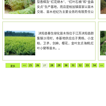
型香樟及“红花继木”、“红叶石楠”和“金森
女贞”生产基地，而且是柏加镇首家以苗木
交易、苗木经纪为主要业务的有限责任公
司。欢迎有意和我们建立合作关系的各地
朋友前来考察和指导工作！我们将以湖南
人的热情和豪放让您高兴而来，满意而
春生绿化苗木场
归！
沭阳县春生绿化苗木场位于江苏沭阳县颜
集镇沙湾村，本基地供应瓜子黄杨，小龙
柏，卫矛，剑麻，樱花，金叶女贞海桐,红
叶小檗等苗木。。
<<
25
26
28
29
30
31
32
33
34
>>
27
更多