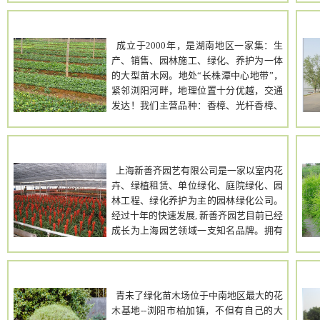
乐昌含笑，红花木莲，。红果冬青，乌
桕，湿地松，马尾松，油茶，酸枣，苦
株洲市云田苗木
山
悚，茶花，红花继木，杜鹃，红叶石楠，
成立于2000年，是湖南地区一家集：生
枸骨，榔榆，杨树，三角枫，五角枫， 大
产、销售、园林施工、绿化、养护为一体
叶女贞，银杏，黄连木，江南桤木，槐
的大型苗木网。地处“长株潭中心地带”，
树，青枫，杂交马褂木，香港日照花，木
紧邻浏阳河畔，地理位置十分优越，交通
槿，青桐，法桐，乐东拟，油桐，杜鹃，
发达！我们主营品种：香樟、光杆香樟、
西洋杜鹃，毛鹃，桂花，邵雪花，
罗汉松、桂花、红花丹桂、杜英、广玉
15879202977
兰、雪松、茶花、茶梅、四季桂、深山含
笑、红花木莲、栾树、红花桎木、春鹃、
上海新善齐园艺
金森女贞、小叶枝子、大叶枝子、夏鹃、
上海新善齐园艺有限公司是一家以室内花
金叶女贞、金边黄杨、小叶女贞、红豆
卉、绿植租赁、单位绿化、庭院绿化、园
杉、紫玉兰、松柏、龙柏、竹柏、洒金
林工程、绿化养护为主的园林绿化公司。
柏、铺地柏、苏铁、黄杨等一百多种苗
经过十年的快速发展, 新善齐园艺目前已经
木。我们热诚欢迎新老客户前来洽谈合
成长为上海园艺领域一支知名品牌。拥有
作。邮 箱：yjpwyloveyou@126.com
一支高素质的设计师团队和专业化的技术
服务队伍。
春未了绿化苗木场
青未了绿化苗木场位于中南地区最大的花
木基地--浏阳市柏加镇，不但有自己的大