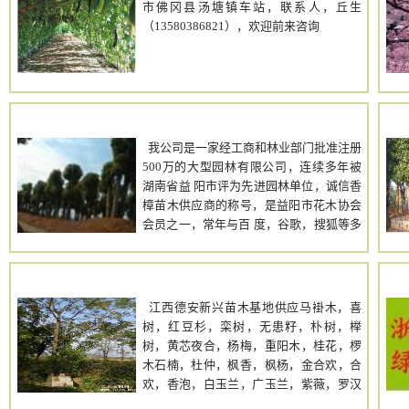
市佛冈县汤塘镇车站，联系人，丘生
（13580386821），欢迎前来咨询
湖南香樟非凡园林
我公司是一家经工商和林业部门批准注册
500万的大型园林有限公司，连续多年被
湖南省益 阳市评为先进园林单位，诚信香
樟苗木供应商的称号，是益阳市花木协会
会员之一，常年与百 度，谷歌，搜狐等多
家网络公司合作的明星优秀园林单位。欢
迎四海新老客户光临惠顾！
德安新兴苗木基地
浙
江西德安新兴苗木基地供应马褂木，喜
树，红豆杉，栾树，无患籽，朴树，榉
树，黄芯夜合，杨梅，重阳木，桂花，椤
木石楠，杜仲，枫香，枫杨，金合欢，合
欢，香泡，白玉兰，广玉兰，紫薇，罗汉
松，木荷，七叶树，鸡爪槭，深山含笑，