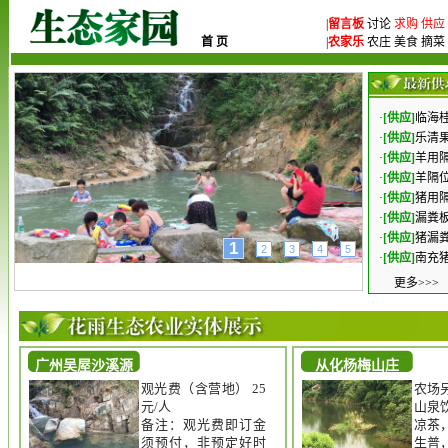
|
留言板
讨论
求购
供应
首 页
|
农家乐
农庄 美食 摘菜 
·
[供应]
临海桂
·
[供应]
乐清果
·
[供应]
羊用隔
·
[供应]
羊隔位
·
[供应]
猪用隔
·
[供应]
漏粪板
·
[供应]
猪漏粪
2
1
3
4
5
·
[供应]
南充猪
更多>>>