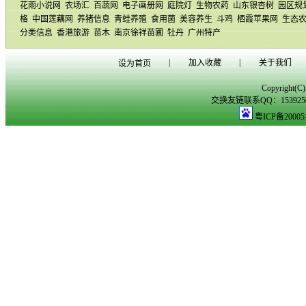
花雨小说网
农场汇
百蔬网
电子画册网
庭院灯
生物农药
山东银杏树
园区规
格
中国莲藕网
养猪信息
青蛙养殖
食用菌
美容养生
斗鸡
栖霞苹果网
生态
分类信息
香港旅游
苗木
南京徐祥苗圃
牡丹
广州特产
|
|
加入收藏
关于我们
设为首页
Copyright(
交换友链联系QQ：153925029
粤ICP备20005