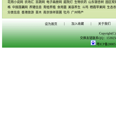
花雨小说网
农场汇
百蔬网
电子画册网
庭院灯
生物农药
山东银杏树
园区规
格
中国莲藕网
养猪信息
青蛙养殖
食用菌
美容养生
斗鸡
栖霞苹果网
生态
分类信息
香港旅游
苗木
南京徐祥苗圃
牡丹
广州特产
|
|
加入收藏
关于我们
设为首页
Copyright(
交换友链联系QQ：153925029
粤ICP备20005