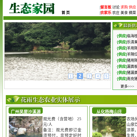
|
留言板
讨论
求购
供应
首 页
|
农家乐
农庄 美食 摘菜 
·
[供应]
临海桂
·
[供应]
乐清果
·
[供应]
羊用隔
·
[供应]
羊隔位
·
[供应]
猪用隔
·
[供应]
漏粪板
·
[供应]
猪漏粪
3
1
2
4
5
·
[供应]
南充猪
更多>>>